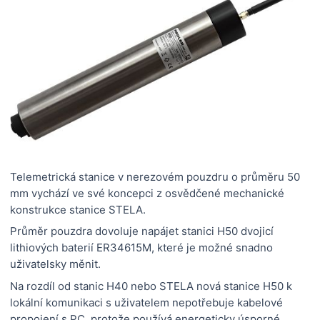
Telemetrická stanice v nerezovém pouzdru o průměru 50
mm vychází ve své koncepci z osvědčené mechanické
konstrukce stanice STELA.
Průměr pouzdra dovoluje napájet stanici H50 dvojicí
lithiových baterií ER34615M, které je možné snadno
uživatelsky měnit.
Na rozdíl od stanic H40 nebo STELA nová stanice H50 k
lokální komunikaci s uživatelem nepotřebuje kabelové
propojení s PC, protože používá energeticky úsporné