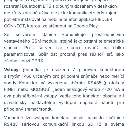
rozhraní Bluetooth BT5 s dlouhým dosahem v desítkách
metrů. Na straně uživatele je ke komunikaci s přístrojem
potřeba instalovat na mobilní telefon aplikaci FIEDLER
CONNECT, kterou lze stáhnout na Google Play.
Se serverem stanice komunikuje prostřednictvím
vestavěného GSM modulu, stejně jako ostatní telemetrické
stanice. Přes server lze stanici rovněž na dálku
parametrizovat. Sběr dat probíhá přes NB-IoT síť, jako
záloha slouží GPRS.
Vstupy:
jednotka je osazena 7 pinovým konektorem
s krytím IP66 určeným pro připojení snímače nebo měřící
sondy. Konektor má vyvedenu sběrnici RS485 (protokoly
FINET nebo MODBUS), jeden analogový vstup 4-20 mA a
dva pulsně/binární vstupy. Vedle toho konektor obsahuje i
uživatelsky nastavitelné výstupní napájecí napětí pro
připojený snímač/sondu.
Variantně lze vstupní konektor osadit namísto sběrnice
RS485 sériovou komunikační linkou SDI-12 a dvěma