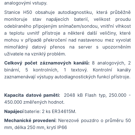
analogovými vstupy.
Stanice H50 obsahuje autodiagnostiku, která průběžně
monitoruje stav napájecích baterií, velikost proudu
odebíraného připojeným snímačem/sondou, vnitřní vlhkost
a teplotu uvnitř přístroje a některé další veličiny, které
mohou v případě překročení nad nastavenou mez vyvolat
mimořádný datový přenos na server s upozorněním
uživatele na vzniklý problém.
Celkový počet záznamových kanálů:
8 analogových, 2
binární, 5 kontrolních, 1 textový. Kontrolní kanály
zaznamenávají výstupy autodiagnostických funkcí přístroje.
Kapacita datové paměti:
2048 kB Flash typ, 250.000 -
450.000 změřených hodnot.
Napájecí
baterie: 2 ks ER34615M.
Mechanické provedení:
Nerezové pouzdro o průměru 50
mm, délka 250 mm, krytí IP66