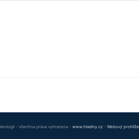
ekologii - všechna práva vyhrazena -
www.hladiny.cz
-
Webový prohlíže