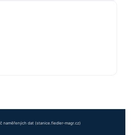
č naměřených dat (stanice.fiedler-magr.cz)