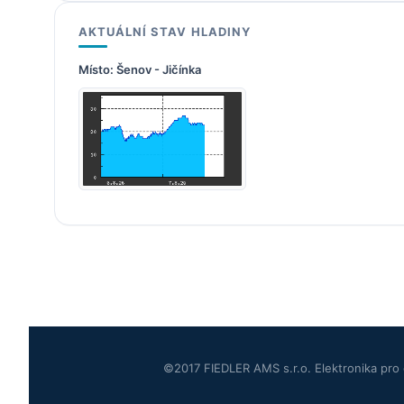
AKTUÁLNÍ STAV HLADINY
Místo:
Šenov - Jičínka
©2017 FIEDLER AMS s.r.o. Elektronika pro 