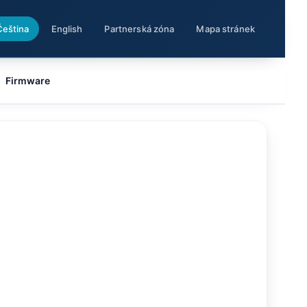
Čeština
English
Partnerská zóna
Mapa stránek
Firmware