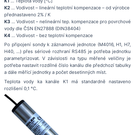
K1
... Teplota vody [°C]
K2
... Vodivost – lineární teplotní kompenzace – od výrobce
přednastaveno 2% / K
K3
... Vodivost – nelineární tep. kompenzace pro povrchové
vody dle ČSN EN27888 (DIN38404)
K4
... Vodivost - bez teplotní kompenzace
Po připojení sondy k záznamové jednotce (M4016, H1, H7,
H40, ...) přes sériové rozhraní RS485 je potřeba jednotku
parametyrizovat. V závislosti na typu měřené veličiny je
potřeba nastavit rozdílné číslo kanálu dle předchozí tabulky
a dále měřící jednotky a počet desetinných míst.
Teplota vody ka kanále K1 má standardně nastaveno
rozlišení 0,1 °C.