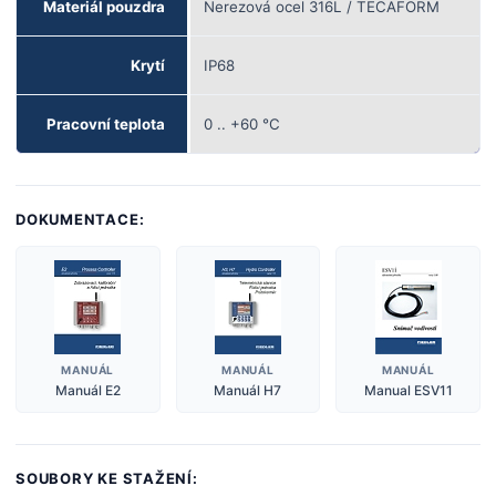
Materiál pouzdra
Nerezová ocel 316L / TECAFORM
Krytí
IP68
Pracovní teplota
0 .. +60
°
C
DOKUMENTACE:
MANUÁL
MANUÁL
MANUÁL
Manuál E2
Manuál H7
Manual ESV11
SOUBORY KE STAŽENÍ: