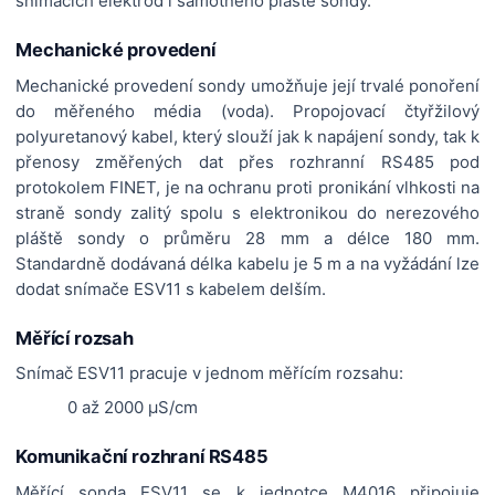
snímacích elektrod i samotného pláště sondy.
Mechanické provedení
Mechanické provedení sondy umožňuje její trvalé ponoření
do měřeného média (voda). Propojovací čtyřžilový
polyuretanový kabel, který slouží jak k napájení sondy, tak k
přenosy změřených dat přes rozhranní RS485 pod
protokolem FINET, je na ochranu proti pronikání vlhkosti na
straně sondy zalitý spolu s elektronikou do nerezového
pláště sondy o průměru 28 mm a délce 180 mm.
Standardně dodávaná délka kabelu je 5 m a na vyžádání lze
dodat snímače ESV11 s kabelem delším.
Měřící rozsah
Snímač ESV11 pracuje v jednom měřícím rozsahu:
0 až 2000
µ
S/cm
Komunikační rozhraní RS485
Měřící sonda ESV11 se k jednotce M4016 připojuje