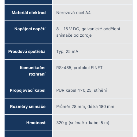
Materiál elektrod
Nerezová ocel A4
Napájecí napětí
8 .. 16 V DC, galvanické oddělení
snímače od zdroje
Proudová spotřeba
Typ. 25 mA
Komunikační
RS-485, protokol FINET
rozhraní
Propojovací kabel
PUR kabel 4x0,25, stínění
Rozměry snímače
Průměr 28 mm, délka 180 mm
Hmotnost
320 g (snímač + kabel 5 m)