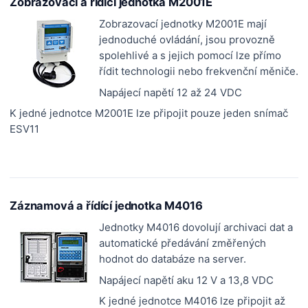
Zobrazovací a řídící jednotka M2001E
Zobrazovací jednotky M2001E mají
jednoduché ovládání, jsou provozně
spolehlivé a s jejich pomocí lze přímo
řídit technologii nebo frekvenční měniče.
Napájecí napětí 12 až 24 VDC
K jedné jednotce M2001E lze připojit pouze jeden snímač
ESV11
Záznamová a řídící jednotka M4016
Jednotky M4016 dovolují archivaci dat a
automatické předávání změřených
hodnot do databáze na server.
Napájecí napětí aku 12 V a 13,8 VDC
K jedné jednotce M4016 lze připojit až