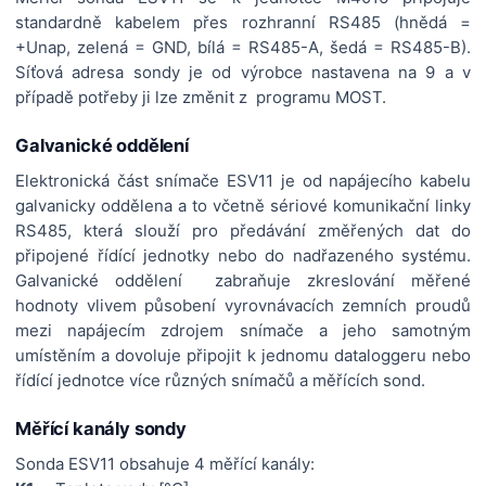
standardně kabelem přes rozhranní RS485 (hnědá =
+Unap, zelená = GND, bílá = RS485-A, šedá = RS485-B).
Síťová adresa sondy je od výrobce nastavena na 9 a v
případě potřeby ji lze změnit z programu MOST.
Galvanické oddělení
Elektronická část snímače ESV11 je od napájecího kabelu
galvanicky oddělena a to včetně sériové komunikační linky
RS485, která slouží pro předávání změřených dat do
připojené řídící jednotky nebo do nadřazeného systému.
Galvanické oddělení
zabraňuje zkreslování měřené
hodnoty vlivem působení vyrovnávacích zemních proudů
mezi napájecím zdrojem snímače a jeho samotným
umístěním a dovoluje připojit k jednomu dataloggeru nebo
řídící jednotce více různých snímačů a měřících sond.
Měřící kanály sondy
Sonda ESV11 obsahuje 4 měřící kanály: