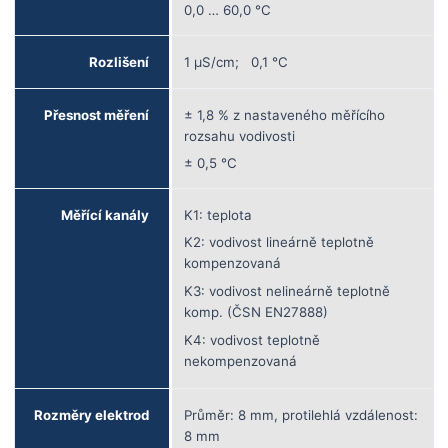
0,0 … 60,0
°
C
Rozlišení
1
µ
S/cm
;
0,1
°
C
Přesnost měření
± 1,8 % z nastaveného měřícího
rozsahu vodivosti
± 0,5
°
C
Měřící kanály
K1: teplota
K2: vodivost lineárně teplotně
kompenzovaná
K3: vodivost nelineárně teplotně
komp.
(ČSN EN27888)
K4:
vodivost teplotně
nekompenzovaná
Rozměry elektrod
Průměr: 8 mm, protilehlá vzdálenost:
8 mm