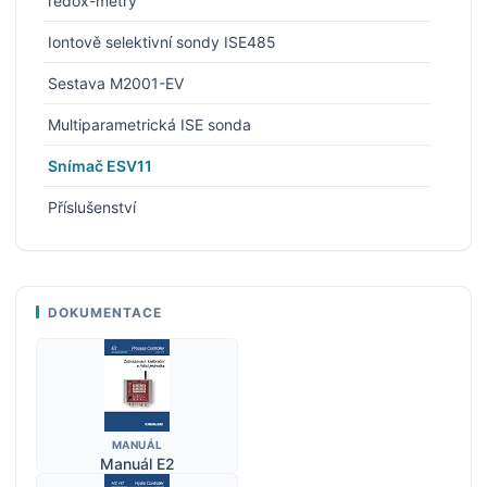
redox-metry
Iontově selektivní sondy ISE485
Sestava M2001-EV
Multiparametrická ISE sonda
Snímač ESV11
Příslušenství
DOKUMENTACE
MANUÁL
Manuál E2