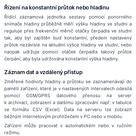
Řízení na konstantní průtok nebo hladinu
Řídící záznamová jednotka sestavy pomocí ponorného
snímače hladiny průběžně měří výšku hladiny ve studni a
reguluje přes frekvenční měnič otáčky čerpadla ve studni
tak, aby byl zajištěn buď konstantní, předem nastavený
průtok nezávisle na aktuální výšce hladiny ve studni, nebo
naopak udržuje pomocí otáček čerpadla takový průtok
čerpání, aby byla udržována konstantní výška hladiny.
Záznam dat a vzdálený přístup
Změřené hodnoty hladiny a průtoku se zaznamenávají do
paměti zařízení, které je v nastavených intervalech odesílá
pomocí GSM/GPRS datového přenosu na server
k archivaci, zobrazení a dalšímu zpracování např. v tabulce
ve formátu CSV (Excel). Data na serveru lze zobrazit
běžným internetovým prohlížečem v PC nebo v mobilu.
Zařízení může pracovat v automatickém nebo v ručním
režimu.