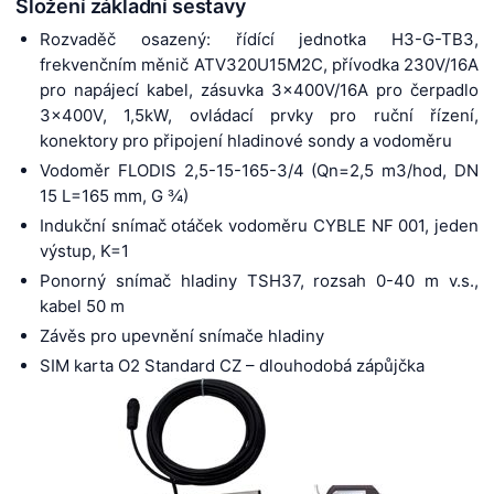
Složení základní sestavy
Rozvaděč osazený: řídící jednotka H3-G-TB3,
frekvenčním měnič ATV320U15M2C, přívodka 230V/16A
pro napájecí kabel, zásuvka 3x400V/16A pro čerpadlo
3x400V, 1,5kW, ovládací prvky pro ruční řízení,
konektory pro připojení hladinové sondy a vodoměru
Vodoměr FLODIS 2,5-15-165-3/4 (Qn=2,5 m3/hod, DN
15 L=165 mm, G ¾)
Indukční snímač otáček vodoměru CYBLE NF 001, jeden
výstup, K=1
Ponorný snímač hladiny TSH37, rozsah 0-40 m v.s.,
kabel 50 m
Závěs pro upevnění snímače hladiny
SIM karta O2 Standard CZ – dlouhodobá zápůjčka