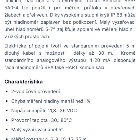
jímkách, nádržích a v otevřených tocích. Snímače SPA-
5A0-4 lze použít i pro měření průtoku v otevřených
žlabech a přelivech. Díky vysokému stupni krytí IP 68 může
být hladinoměr zaplaven bez poškození. Malý vyzařovací
úhel hladinoměrů 5-7° zajišťuje spolehlivé měření hladin i
v úzkých prostorách.
Elektrické připojení tvoří ve standardním provedení 5 m
dlouhý kabel s možností délky až 30 m. Kromě
standardního analogového výstupu 4-20 mA disponuje
řada hladinoměrů SPA také HART komunikací.
Charakteristika
2-vodičové provedení
Chyba měření hladiny menší než 1%
Napájecí napětí 11,8…36 VDC
Provozní teplota -30…80°C
Malý vyzařovací úhel 5°
Měřící rozsahy 4, 6, 8, 10, 15, 25 m