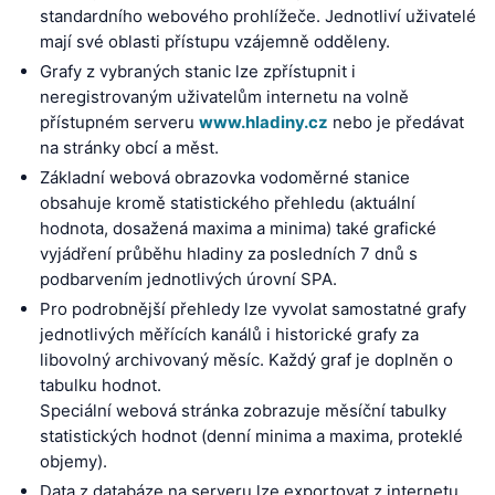
standardního webového prohlížeče. Jednotliví uživatelé
mají své oblasti přístupu vzájemně odděleny.
Grafy z vybraných stanic lze zpřístupnit i
neregistrovaným uživatelům internetu na volně
přístupném serveru
www.hladiny.cz
nebo je předávat
na stránky obcí a měst.
Základní webová obrazovka vodoměrné stanice
obsahuje kromě statistického přehledu (aktuální
hodnota, dosažená maxima a minima) také grafické
vyjádření průběhu hladiny za posledních 7 dnů s
podbarvením jednotlivých úrovní SPA.
Pro podrobnější přehledy lze vyvolat samostatné grafy
jednotlivých měřících kanálů i historické grafy za
libovolný archivovaný měsíc. Každý graf je doplněn o
tabulku hodnot.
Speciální webová stránka zobrazuje měsíční tabulky
statistických hodnot (denní minima a maxima, proteklé
objemy).
Data z databáze na serveru lze exportovat z internetu