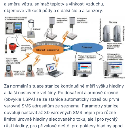
a směru větru, snímač teploty a vlhkosti vzduchu,
objemové vlhkosti půdy a o další čidla a senzory.
Za normální situace stanice kontinuálně měří výšku hladiny
a další nastavené veličiny. Po dosažení alarmové úrovně
(obvykle 1.SPA) se ze stanice automaticky rozešlou první
varovné SMS adresátům ze seznamu. Parametry stanice
dovolují nastavit až 30 varovných SMS nejen pro různé
limitní úrovně hladiny sledovaného toku, ale i pro rychlý
růst hladiny, pro přívalové deště, pro poklesy hladiny apod.