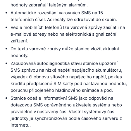
hodnoty zabraňují falešným alarmům.
Automatické rozesílání varovných SMS na 15
telefonních čísel. Adresáty lze sdružovat do skupin.
Vedle mobilních telefonů lze varovné zprávy zasílat i na
e-mailové adresy nebo na elektronická signalizační
zařízení.
Do textu varovné zprávy může stanice vložit aktuální
hodnoty.
Zabudovaná autodiagnostika stavu stanice upozorní
SMS zprávou na nízké napětí napájecího akumulátoru,
výpadek či obnovu síťového napájecího napětí, pokles
kreditu předplacené SIM karty pod nastavenou hodnotu,
poruchu připojeného hladinového snímače a pod.
Stanice odešle informativní SMS jako odpověď na
dotazovou SMS oprávněného uživatele systému nebo
pravidelně v nastavený čas. Vlastní systémový čas
jednotky je synchronizován podle časového serveru z
internetu.