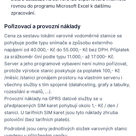
rovnou do programu Microsoft Excel k dalšímu
zpracování.
Pořizovací a provozní náklady
Cena za sestavu lokální varovné vodoměrné stanice se
pohybuje podle typu snímače a způsobu externího
napájení od 40.000,- Kč do 55.000,- Kč bez DPH. Příplatek
za srážkoměr činí podle typu 11.000,- až 17.000- Kč.
Server a jeho programové vybavení není nutno pořizovat,
protože výrobce stanic poskytuje za poplatek 100,- Kč
/měsíc /stanici pronájem prostoru na vlastním serveru i
všechny služby s tím spojené (datahosting, grafy a tabulky,
rozesílání e-mailů, ...).
Provozní náklady na GPRS datové služby se u
předplacených SIM karet pohybují okolo 1,- Kč / den /
stanici. U tarifních SIM karet jsou tyto náklady zhruba
poloviční (bez tarifních plateb).
Podrobně jsou ceny jednotlivých složek varovných stanic
uvedeny v přiloženém ceníku.