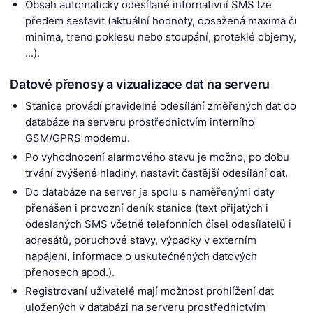
Obsah automaticky odesílané infornativní SMS lze
předem sestavit (aktuální hodnoty, dosažená maxima či
minima, trend poklesu nebo stoupání, proteklé objemy,
...).
Datové přenosy a vizualizace dat na serveru
Stanice provádí pravidelné odesílání změřených dat do
databáze na serveru prostřednictvím interního
GSM/GPRS modemu.
Po vyhodnocení alarmového stavu je možno, po dobu
trvání zvýšené hladiny, nastavit častější odesílání dat.
Do databáze na server je spolu s naměřenými daty
přenášen i provozní deník stanice (text přijatých i
odeslaných SMS včetně telefonních čísel odesílatelů i
adresátů, poruchové stavy, výpadky v externím
napájení, informace o uskutečněných datových
přenosech apod.).
Registrovaní uživatelé mají možnost prohlížení dat
uložených v databázi na serveru prostřednictvím