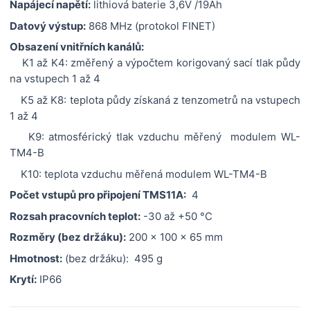
Napájecí napětí:
lithiová baterie 3,6V /19Ah
Datový výstup:
868 MHz (protokol FINET)
Obsazení vnitřních kanálů:
K1 až K4: změřený a výpočtem korigovaný sací tlak půdy
na vstupech 1 až 4
K5 až K8: teplota půdy získaná z tenzometrů na vstupech
1 až 4
K9: atmosférický tlak vzduchu měřený modulem WL-
TM4-B
K10: teplota vzduchu měřená modulem WL-TM4-B
Počet vstupů pro připojení TMS11A:
4
Rozsah pracovních teplot:
-30 až +50 °C
Rozměry (bez držáku):
200 x 100 x 65 mm
Hmotnost:
(bez držáku): 495 g
Krytí:
IP66