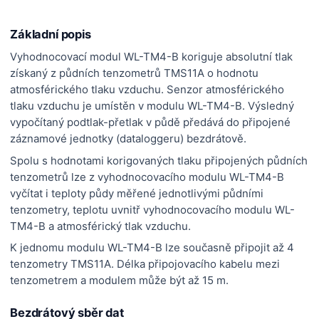
Základní popis
Vyhodnocovací modul WL-TM4-B koriguje absolutní tlak
získaný z půdních tenzometrů TMS11A o hodnotu
atmosférického tlaku vzduchu. Senzor atmosférického
tlaku vzduchu je umístěn v modulu WL-TM4-B. Výsledný
vypočítaný podtlak-přetlak v půdě předává do připojené
záznamové jednotky (dataloggeru) bezdrátově.
Spolu s hodnotami korigovaných tlaku připojených půdních
tenzometrů lze z vyhodnocovacího modulu WL-TM4-B
vyčítat i teploty půdy měřené jednotlivými půdními
tenzometry, teplotu uvnitř vyhodnocovacího modulu WL-
TM4-B a atmosférický tlak vzduchu.
K jednomu modulu WL-TM4-B lze současně připojit až 4
tenzometry TMS11A. Délka připojovacího kabelu mezi
tenzometrem a modulem může být až 15 m.
Bezdrátový sběr dat