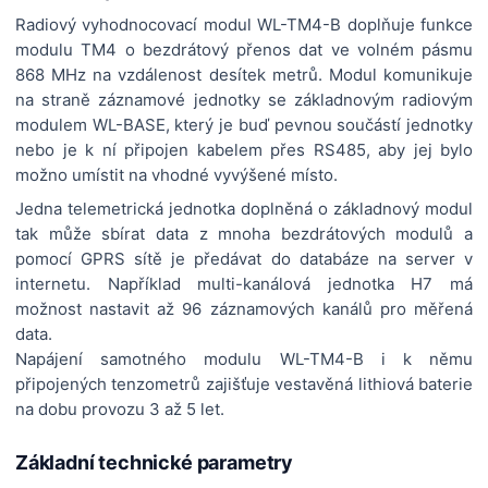
Radiový vyhodnocovací modul WL-TM4-B doplňuje funkce
modulu TM4 o bezdrátový přenos dat ve volném pásmu
868 MHz na vzdálenost desítek metrů. Modul komunikuje
na straně záznamové jednotky se základnovým radiovým
modulem WL-BASE, který je buď pevnou součástí jednotky
nebo je k ní připojen kabelem přes RS485, aby jej bylo
možno umístit na vhodné vyvýšené místo.
Jedna telemetrická jednotka doplněná o základnový modul
tak může sbírat data z mnoha bezdrátových modulů a
pomocí GPRS sítě je předávat do databáze na server v
internetu. Například multi-kanálová jednotka H7 má
možnost nastavit až 96 záznamových kanálů pro měřená
data.
Napájení samotného modulu WL-TM4-B i k němu
připojených tenzometrů zajišťuje vestavěná lithiová baterie
na dobu provozu 3 až 5 let.
Základní technické parametry