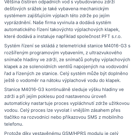
Většina čistíren odpadních vod s vybudovanou zdrží
dešťových srážek je také vybavena mechanickým
systémem zajišťujícím výplach této zdrže po jejím
vyprázdnění. Naše firma vyvinula a dodává systém
automatického řízení takovýchto výplachových klapek,
které dodává a instaluje například společnost PFT s.r.o.
Systém řízení se skládá z telemetrické stanice M4016-G3 s
rozšířeným programovým vybavením, z ultrazvukového
snímače hladiny ve zdrži, ze snímačů pohyby výplachových
klapek a ze solenoidních ventilů napojených na vodovodní
řad a řízených ze stanice. Celý systém může být doplněno
ještě o vodoměr na nátoku výplachové vodu do klapek.
Stanice M4016-G3 kontinuálně sleduje výšku hladiny ve
zdrži a při jejím poklesu pod nastavenou úroveň
automaticky nastartuje proces vypláchnutí zdrže užitkovou
vodou. Celý proces lze vyvolat i vnějším zásahem přes
tlačítko na rozvodnici nebo příkazovou SMS z mobilního
telefonu.
Protože díky vestavěnému GSM/HPRS modulu je celý