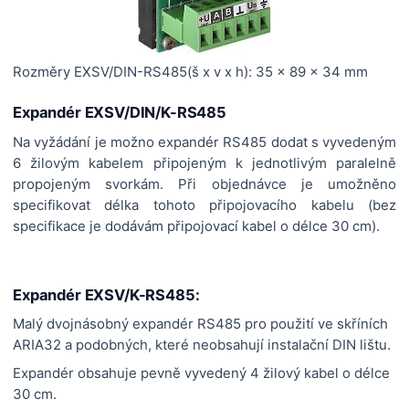
Rozměry EXSV/DIN-RS485(š x v x h): 35 x 89 x 34 mm
Expandér EXSV/DIN/K-RS485
Na vyžádání je možno expandér RS485 dodat s vyvedeným
6 žilovým kabelem připojeným k jednotlivým paralelně
propojeným svorkám. Při objednávce je umožněno
specifikovat délka tohoto připojovacího kabelu (bez
specifikace je dodávám připojovací kabel o délce 30 cm).
Expandér EXSV/K-RS485:
Malý dvojnásobný expandér RS485 pro použití ve skříních
ARIA32 a podobných, které neobsahují instalační DIN lištu.
Expandér obsahuje pevně vyvedený 4 žilový kabel o délce
30 cm.