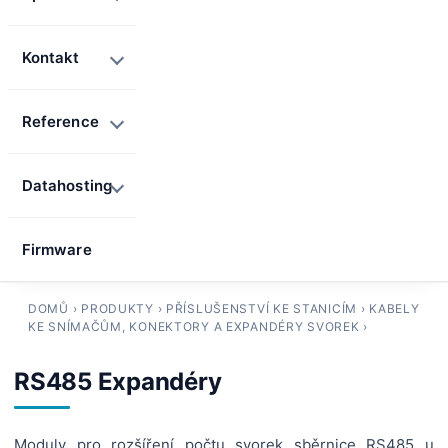
Kontakt
Reference
Datahosting
Firmware
DOMŮ
›
PRODUKTY
›
PŘÍSLUŠENSTVÍ KE STANICÍM
›
KABELY
KE SNÍMAČŮM, KONEKTORY A EXPANDÉRY SVOREK
›
RS485 Expandéry
Moduly pro rozšíření počtu svorek sběrnice RS485 u