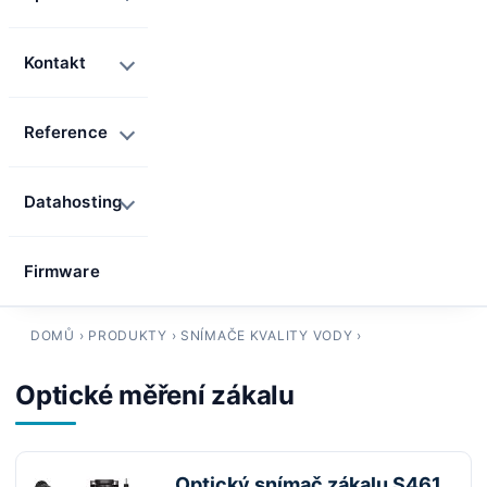
Kontakt
Reference
Datahosting
Firmware
DOMŮ
›
PRODUKTY
›
SNÍMAČE KVALITY VODY
›
Optické měření zákalu
Optický snímač zákalu S461