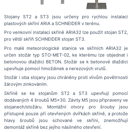
Stojany ST2 a ST3 jsou určeny pro rychlou instalaci
plastových skříní ARIA a SCHNEIDER v terénu.
Pro venkovní instalaci skříně ARIA32 lze použít stojan ST2,
pro větší skříň SCHNEIDER stojan ST3.
Pro malé meteorologické stanice ve skříních ARIA32 je
určen stožár typ STO-MET-02, ke kterému lze objednat i
betonovou dlaždici BETON. Stožár se k betonové dlaždici
upevňuje pomocí hmoždinek a nerezových vrutů.
Stožár i oba stojany jsou chráněny proti vlivům povětrnosti
žárovým zinkováním.
Skříně se ke stojanům ST2 a ST3 upevňují pomocí
dodávaných 4 šroubů M5x30. Závity M5 jsou připraveny ve
stojanech/stožáru. Montážní otvory pro šrouby jsou
přístupné pouze při otevřených dvířkách skříně, a protože
hlavy šroubů jsou schované ve skříni, znemožňují
demontáž skříně bez jejího násilného otevření.