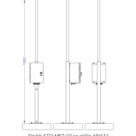
Stožár STO-MET-02 se skříní ARIA32