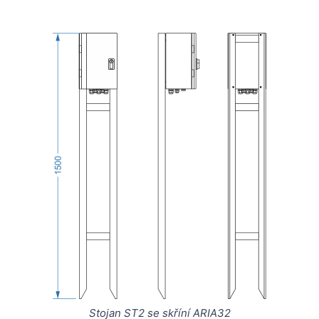
Stojan ST2 se skříní ARIA32