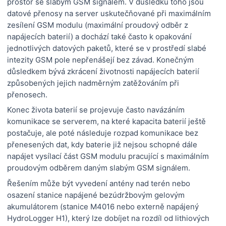
prostor se slabým GSM signálem. V důsledku toho jsou
datové přenosy na server uskutečňované při maximálním
zesílení GSM modulu (maximální proudový odběr z
napájecích baterií) a dochází také často k opakování
jednotlivých datových paketů, které se v prostředí slabé
intezity GSM pole nepřenášejí bez závad. Konečným
důsledkem bývá zkrácení životnosti napájecích baterií
způsobených jejich nadměrným zatěžováním při
přenosech.
Konec života baterií se projevuje často navázáním
komunikace se serverem, na které kapacita baterií ještě
postačuje, ale poté následuje rozpad komunikace bez
přenesených dat, kdy baterie již nejsou schopné dále
napájet vysílací část GSM modulu pracující s maximálním
proudovým odběrem daným slabým GSM signálem.
Řešením může být vyvedení antény nad terén nebo
osazení stanice napájené bezúdržbovým gelovým
akumulátorem (stanice M4016 nebo externě napájený
HydroLogger H1), který lze dobíjet na rozdíl od lithiových