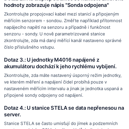
hodnoty zobrazuje nápis "Sonda odpojena"
Zkontrolujte propojovací kabel mezi stanicí a připojeným
měřícím senzorem - sondou. Změřte například přítomnost
napájecího napětí na senzoru a případně i funkčnost
senzoru - sondy. U nově parametrizované stanice
zkontrolujte, zda má daný měřící kanál nastaveno správné
číslo příslušného vstupu.
Dotaz 3.: U jednotky M4016 napájené z
akumulátoru dochází k jeho rychlému vybíjení.
Zkontrolujte, zda máte nastavený úsporný režim jednotky,
ve kterém měření a napájení čidel probíhá pouze v
nastaveném měřícím intervalu a jinak je jednotka uspaná a
připojené sondy odpojeny od napájení.
Dotaz 4.: U stanice STELA se data nepřenesou na
server.
Stanice STELA se často umisťují do jímek a podzemních