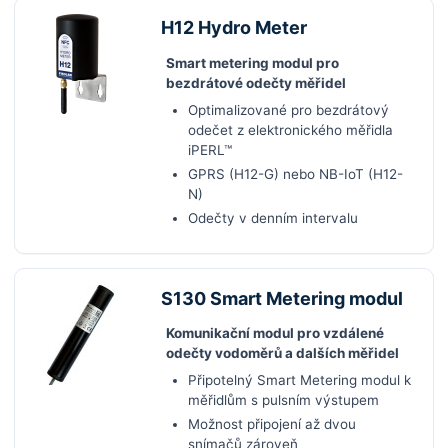
H12 Hydro Meter
Smart metering modul pro
bezdrátové odečty měřidel
Optimalizované pro bezdrátový
odečet z elektronického měřidla
iPERL™
GPRS (H12-G) nebo NB-IoT (H12-
N)
Odečty v denním intervalu
S130 Smart Metering modul
Komunikační modul pro vzdálené
odečty vodoměrů a dalších měřidel
Připotelný Smart Metering modul k
měřidlům s pulsním výstupem
Možnost připojení až dvou
snímačů zároveň