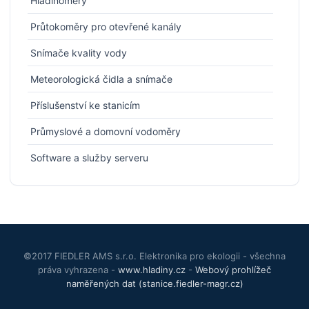
Hladinoměry
Průtokoměry pro otevřené kanály
Snímače kvality vody
Meteorologická čidla a snímače
Příslušenství ke stanicím
Průmyslové a domovní vodoměry
Software a služby serveru
©2017 FIEDLER AMS s.r.o. Elektronika pro ekologii - všechna
práva vyhrazena -
www.hladiny.cz
-
Webový prohlížeč
naměřených dat (stanice.fiedler-magr.cz)