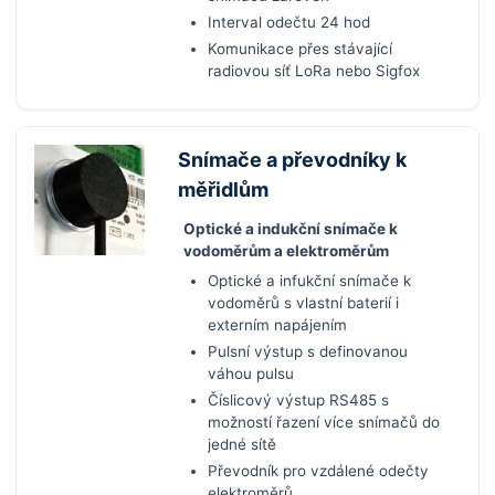
Interval odečtu 24 hod
Komunikace přes stávající
radiovou síť LoRa nebo Sigfox
Snímače a převodníky k
měřidlům
Optické a indukční snímače k
vodoměrům a elektroměrům
Optické a infukční snímače k
vodoměrů s vlastní baterií i
externím napájením
Pulsní výstup s definovanou
váhou pulsu
Číslicový výstup RS485 s
možností řazení více snímačů do
jedné sítě
Převodník pro vzdálené odečty
elektroměrů