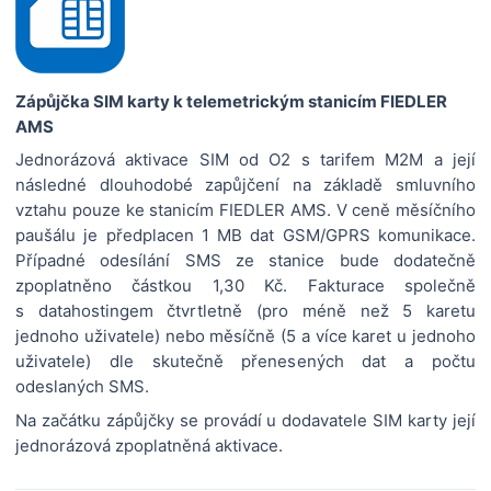
Zápůjčka SIM karty k telemetrickým stanicím FIEDLER
AMS
Jednorázová aktivace SIM od O2 s tarifem M2M a její
následné dlouhodobé zapůjčení na základě smluvního
vztahu pouze ke stanicím FIEDLER AMS. V ceně měsíčního
paušálu je předplacen 1 MB dat GSM/GPRS komunikace.
Případné odesílání SMS ze stanice bude dodatečně
zpoplatněno částkou 1,30 Kč. Fakturace společně
s datahostingem čtvrtletně (pro méně než 5 karetu
jednoho uživatele) nebo měsíčně (5 a více karet u jednoho
uživatele) dle skutečně přenesených dat a počtu
odeslaných SMS.
Na začátku zápůjčky se provádí u dodavatele SIM karty její
jednorázová zpoplatněná aktivace.