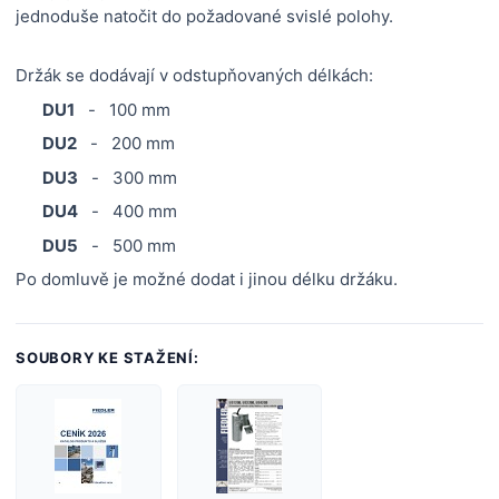
jednoduše natočit do požadované svislé polohy.
Držák se dodávají v odstupňovaných délkách:
DU1
- 100 mm
DU2
- 200 mm
DU3
- 300 mm
DU4
- 400 mm
DU5
- 500 mm
Po domluvě je možné dodat i jinou délku držáku.
SOUBORY KE STAŽENÍ: