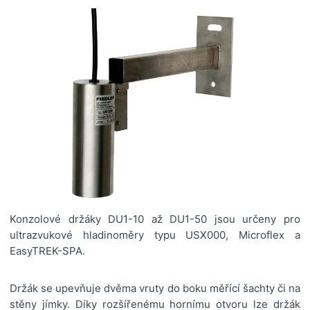
Konzolové držáky DU1-10 až DU1-50 jsou určeny pro
ultrazvukové hladinoměry typu USX000, Microflex a
EasyTREK-SPA.
Držák se upevňuje dvěma vruty do boku měřící šachty či na
stěny jímky. Díky rozšířenému hornímu otvoru lze držák