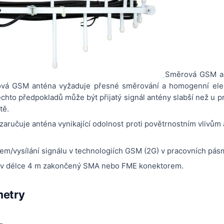
Směrová GSM an
vá GSM anténa vyžaduje přesné směrování a homogenní elek
ěchto předpokladů může být přijatý signál antény slabší než u
tě.
 zaručuje anténa vynikající odolnost proti povětrnostním vlivům
íjem/vysílání signálu v technologiích GSM (2G) v pracovních p
el v délce 4 m zakončený SMA nebo FME konektorem.
metry