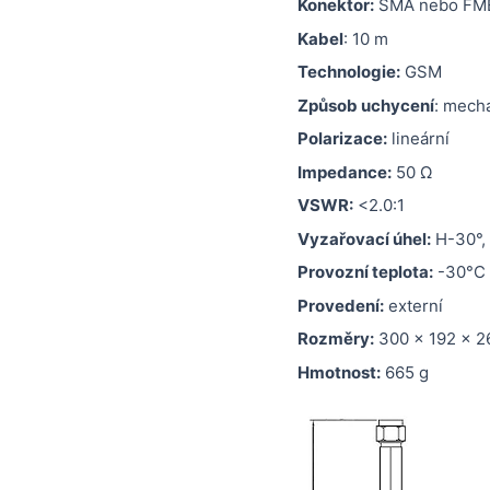
Konektor:
SMA nebo FM
Kabel
: 10 m
Technologie:
GSM
Způsob uchycení
: mech
Polarizace:
lineární
Impedance:
50 Ω
VSWR:
<2.0:1
Vyzařovací úhel:
H-30°,
Provozní teplota:
-30°C 
Provedení:
externí
Rozměry:
300 x 192 x 2
Hmotnost:
665 g