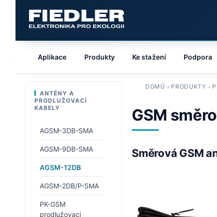
Aplikace
Produkty
Ke stažení
Podpora
DOMŮ
›
PRODUKTY
›
P
ANTÉNY A
PRODLUŽOVACÍ
KABELY
GSM směro
AGSM-3DB-SMA
AGSM-9DB-SMA
Směrová GSM an
AGSM-12DB
AGSM-2DB/P-SMA
PK-GSM
prodlužovací