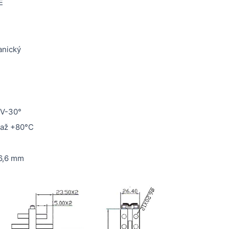
E
anický
 V-30°
až +80°C
6,6 mm