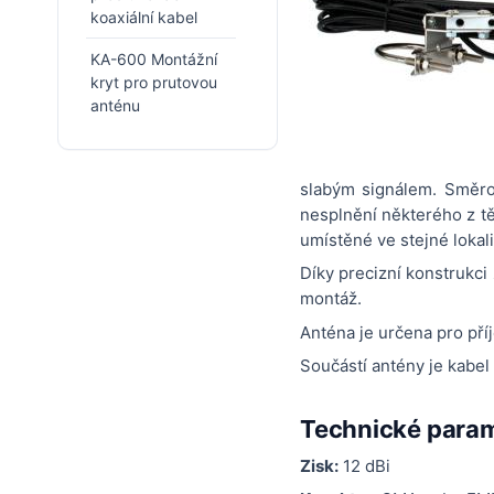
koaxiální kabel
KA-600 Montážní
kryt pro prutovou
anténu
slabým signálem. Směro
nesplnění některého z t
umístěné ve stejné lokali
Díky precizní konstrukci
montáž.
Anténa je určena pro př
Součástí antény je kab
Technické para
Zisk:
12 dBi