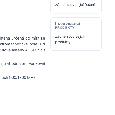
žádná související řešení
SOUVISEJÍCÍ
PRODUKTY
žádné související
téna určená do míst se
produkty
tromagnetické pole. Při
 prutové antény AGSM-9dB
 a je vhodná pro venkovní
ásmech 900/1800 MHz