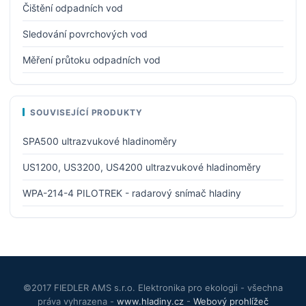
Čištění odpadních vod
Sledování povrchových vod
Měření průtoku odpadních vod
SOUVISEJÍCÍ PRODUKTY
SPA500 ultrazvukové hladinoměry
US1200, US3200, US4200 ultrazvukové hladinoměry
WPA-214-4 PILOTREK - radarový snímač hladiny
©2017 FIEDLER AMS s.r.o. Elektronika pro ekologii - všechna
práva vyhrazena -
www.hladiny.cz
-
Webový prohlížeč