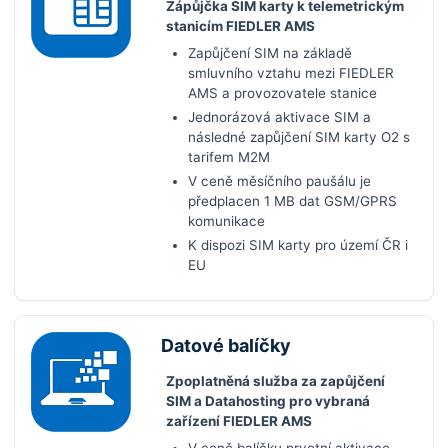
Zápůjčka SIM karty k telemetrickým
stanicím FIEDLER AMS
Zapůjčení SIM na základě
smluvního vztahu mezi FIEDLER
AMS a provozovatele stanice
Jednorázová aktivace SIM a
následné zapůjčení SIM karty O2 s
tarifem M2M
V ceně měsíčního paušálu je
předplacen 1 MB dat GSM/GPRS
komunikace
K dispozi SIM karty pro území ČR i
EU
Datové balíčky
Zpoplatněná služba za zapůjčení
SIM a Datahosting pro vybraná
zařízení FIEDLER AMS
V ceně balíčku prvotní aktivace